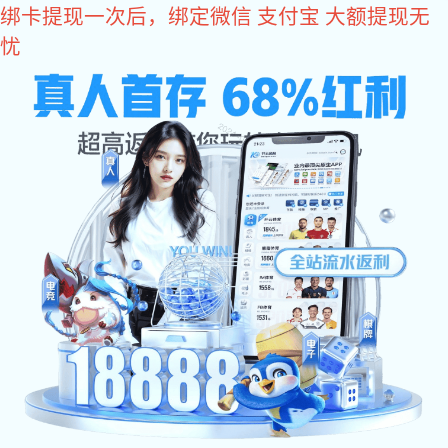
星空电子
国正星空电子
阳台不锈钢护栏
楼梯不
您所在的位置：
星空电子
>
关于星空电子金
>
联系星空电子
关于星空电子金
24小时咨询热线：
发展历程
>