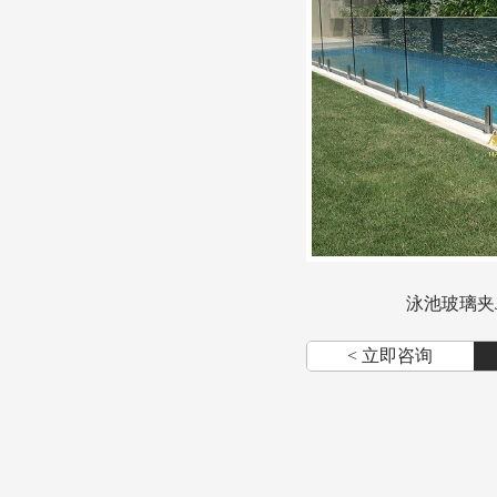
泳池玻璃夹J
< 立即咨询