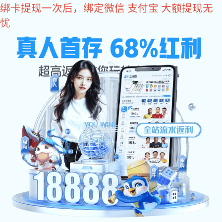
星空电子
国正星空电子
阳台不锈钢护栏
楼梯不
您所在的位置：
星空电子
>
护栏专区
>
玻璃护栏
护栏专区
应用各大场景的安全防护