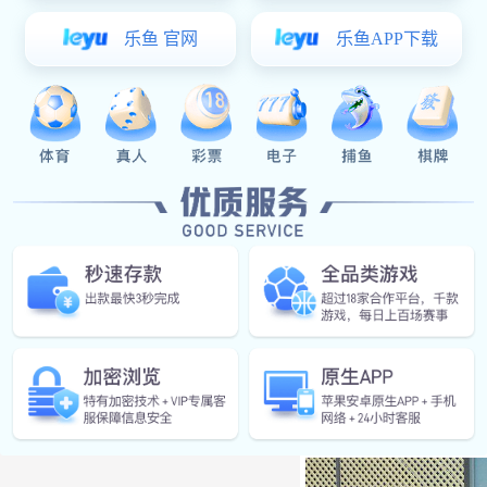
· 连接配件
更多>>
阳台玻璃地槽J
< 立即咨询