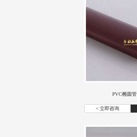
PVC椭圆管7
< 立即咨询