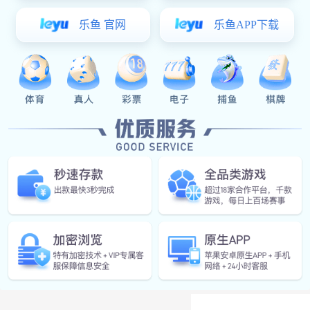
· 连接配件
更多>>
PVC直径5
< 立即咨询