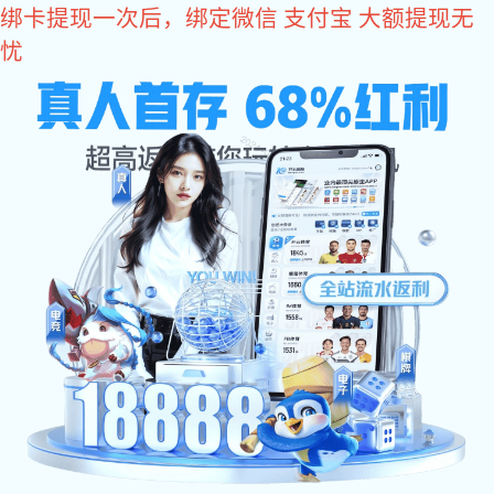
星空电子
国正星空电子
阳台不锈钢护栏
楼梯不
您所在的位置：
星空电子
>
护栏专区
>
连接配件
护栏专区
应用各大场景的安全防护