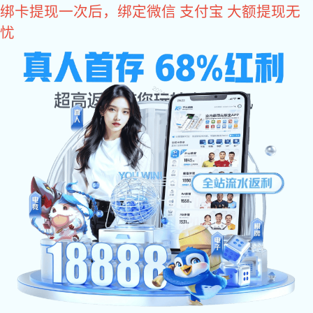
星空电子
国正星空电子
阳台不锈钢护栏
楼梯不
您所在的位置：
星空电子
>
护栏专区
>
连接配件
>
51圆管封口
护栏专区
应用各大场景的安全防护